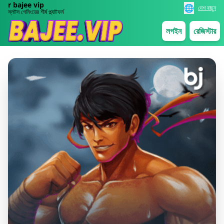
r bajee vip
🌐
দেশ বাছুন
স্লটস গেমিংয়ের শীর্ষ প্ল্যাটফর্ম
লগইন
রেজিস্টার