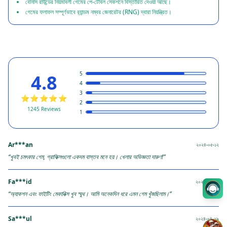
বোনাস রাউন্ডের নিয়মাবলী গেমের পে-টেবিল সেকশনে বিস্তারিত দেওয়া আছে।
গেমের ফলাফল সম্পূর্ণভাবে র‍্যান্ডম নম্বর জেনারেটর (RNG) দ্বারা নিয়ন্ত্রিত।
5
4.8
4
3
⭐⭐⭐⭐⭐
2
1245 Reviews
1
Ar***an
২০২৪-০৫-১২
“খুবই চমৎকার গেম, গ্রাফিক্সগুলো একদম বাস্তব মনে হয়। খেলার অভিজ্ঞতা দারুণ!”
Fa***id
২০২৪-০৫-০৮
“অ্যাকশন এবং ফাইটিং মেকানিক্স খুব স্মুথ। আমি অনেকদিন ধরে এমন গেম খুঁজছিলাম।”
Sa***ul
২০২৪-০৪-২৯