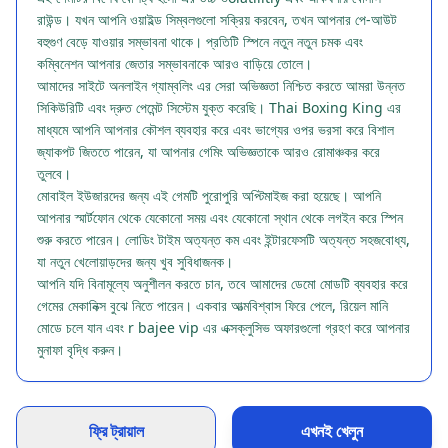
রাউন্ড। যখন আপনি ওয়াইল্ড সিম্বলগুলো সক্রিয় করবেন, তখন আপনার পে-আউট
বহুগুণ বেড়ে যাওয়ার সম্ভাবনা থাকে। প্রতিটি স্পিনে নতুন নতুন চমক এবং
কম্বিনেশন আপনার জেতার সম্ভাবনাকে আরও বাড়িয়ে তোলে।
আমাদের সাইটে অনলাইন গ্যাম্বলিং এর সেরা অভিজ্ঞতা নিশ্চিত করতে আমরা উন্নত
সিকিউরিটি এবং দ্রুত পেমেন্ট সিস্টেম যুক্ত করেছি। Thai Boxing King এর
মাধ্যমে আপনি আপনার কৌশল ব্যবহার করে এবং ভাগ্যের ওপর ভরসা করে বিশাল
জ্যাকপট জিততে পারেন, যা আপনার গেমিং অভিজ্ঞতাকে আরও রোমাঞ্চকর করে
তুলবে।
মোবাইল ইউজারদের জন্য এই গেমটি পুরোপুরি অপ্টিমাইজ করা হয়েছে। আপনি
আপনার স্মার্টফোন থেকে যেকোনো সময় এবং যেকোনো স্থান থেকে লগইন করে স্পিন
শুরু করতে পারেন। লোডিং টাইম অত্যন্ত কম এবং ইন্টারফেসটি অত্যন্ত সহজবোধ্য,
যা নতুন খেলোয়াড়দের জন্য খুব সুবিধাজনক।
আপনি যদি বিনামূল্যে অনুশীলন করতে চান, তবে আমাদের ডেমো মোডটি ব্যবহার করে
গেমের মেকানিক্স বুঝে নিতে পারেন। একবার আত্মবিশ্বাস ফিরে পেলে, রিয়েল মানি
মোডে চলে যান এবং r bajee vip এর এক্সক্লুসিভ অফারগুলো গ্রহণ করে আপনার
মুনাফা বৃদ্ধি করুন।
ফ্রি ট্রায়াল
এখনই খেলুন